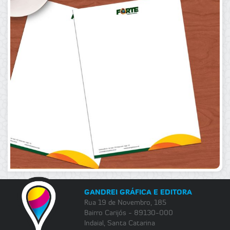
GANDREI GRÁFICA E EDITORA
Rua 19 de Novembro, 185
Bairro Carijós - 89130-000
Indaial, Santa Catarina